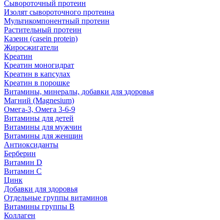
Сывороточный протеин
Изолят сывороточного протеина
Мультикомпонентный протеин
Растительный протеин
Казеин (casein protein)
Жиросжигатели
Креатин
Креатин моногидрат
Креатин в капсулах
Креатин в порошке
Витамины, минералы, добавки для здоровья
Магний (Magnesium)
Омега-3, Омега 3-6-9
Витамины для детей
Витамины для мужчин
Витамины для женщин
Антиоксиданты
Берберин
Витамин D
Витамин С
Цинк
Добавки для здоровья
Отдельные группы витаминов
Витамины группы В
Коллаген