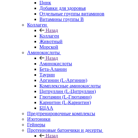
Цинк
Добавки для здоровья
Отдельные группы витаминов
Витамины группы В
Коллаген
Назад
Коллаген
Животный
Морской
Аминокислоты
Назад
Аминокислоты
Бета-Аланин
Таурин
Аргинин (L-Аргинин)
Комплексные аминокислоты
Цитруллин (L-Цитруллин)
Глютамин (L-Глютамин)
Карнитин (L-Карнитин)
БЦАА
Предтренировочные комплексы
Изотоники
Гейнеры
Протеиновые батончики и десерты
Назад