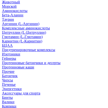
Животный
Морской
Аминокислоты
Бета-Аланин
Таурин
Аргинин (L-Аргинин)
Комплексные аминокислоты
Цитруллин (L-Цитруллин)
Глютамин (L-Глютамин)
Карнитин (L-Карнитин)
БЦАА
Предтренировочные комплексы
Изотоники
Гейнеры
Протеиновые батончики и десерты
Протеиновые каши
Прочие
Батончик
Чипсы
Печенье
Энергетики
Аксессуары для спорта
Бинты
Валики
Коврики